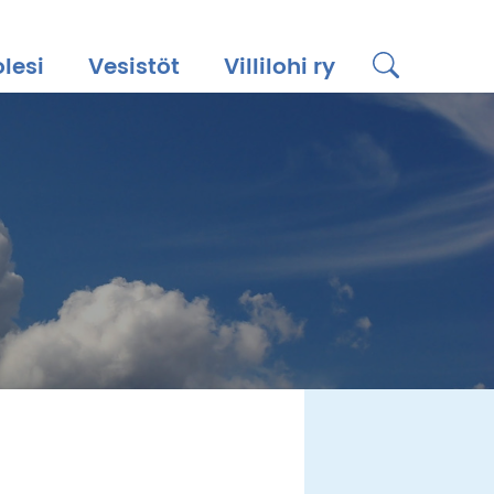
lesi
Vesistöt
Villilohi ry
Haku