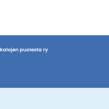
i
skalojen puolesta ry