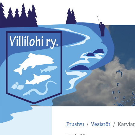
Villilohi
Etusivu
Vesistöt
Karvia