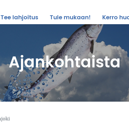
Tee lahjoitus
Tule mukaan!
Kerro huo
Ajankohtaista
njoki