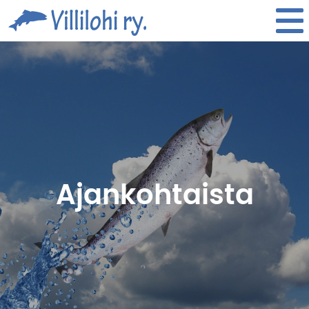
Villilohi
Tog
Ajankohtaista