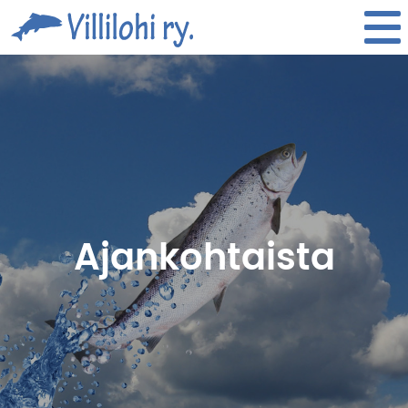
Villilohi
Tog
Ajankohtaista