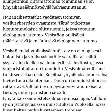
alunperinkin riittämättömän toiminnan se on
lyhyaikaissäännöstelyllä halvaannuttanut.
Haitanaiheuttajalta vaaditaan toimivan
vaellusyhteyden avaamista. Tämä tarkoittaa
luonnonmukaisia ohitusuomia, joissa toteutuu
ekologinen jatkumo. Vesistöön on lisäksi
määriteltävä ja määrättävä ekologinen jatkumo.
Vesistöjen lyhytaikaissäännöstely on ekologisesti
haitallista ja virkistyskäytölle vaarallista ja siitä
syystä aina kiellettyä ilman erillistä luvitusta, jossa
ympäristöhaitat on huomioitu. Vesivoimateollisuus
tulkitsee asiaa toisin. Se pitää lyhyaikadsäännöstelyä
luvitettuna oikeutenaan. Tämä on tuomioistuimessa
ratkottava. Villilohi ry on pyytänyt viranomaiselta
tietoja, mihin perustuen se sallii
lyhytaikaissäännöstelyä ilman erillisiä lupia. Villilohi
ry on jättänyt asiassa muistutuksen Vuoksella, jossa
luvanhaltija pyrkii luvittamaan toimiaan