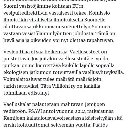
Suomi vesistöjämme kohtaan EU:n
vesipuitedirektiivin vastaisesti tekee. Komissio
ilmoittikin virallisella ilmoituksella Suomelle
aloittavansa rikkomusmusmenettelyn Suomea
vastaan vesistölaiminlyöntien johdosta. Tämä on
hyvä asia ja oikeuden voi nyt olettaa tapahtuvan.
Vesien tilaa ei saa heikentää. Vaellusesteet on
poistettava. Jos joitakin vaellusesteitä ei voida
purkaa, on ne kierrettävä kaikille lajeille sopivilla
ekologisen jatkumon toteuttavilla vaellusyhteyksillä.
Voimalaitosluvat tulee määrätä määräajoin
tarkistettaviksi. Tätä Villilohi ry on kaikilla
toimillaan edistänyt.
Vaelluskalat palautetaan mahtavan Jemijoen
vedistöön. PSAVI antoi vuonna 2024 ratkaisunsa
Kemijoen kalatalousvelvoiteasiassa käsiteltyään sitä
ensin kohtuuttomat seitsemän vuotta. Päätös