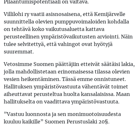
Pilaantumispotentiaali on valtava.
Villilohi ry vaatii asisnosaisena, että Kemijärvelle
suunnittella olevien pumppuvoimaloiden kohdalla
on tehtävä koko vaikutusaluetta kattava
perusteellinen ympäristövaikutusten arviointi. Näin
tulee selvitettyä, että vahingot ovat hyötyjä
suuremmat.
Vetosimme Suomen päättäjiin etteivät säätäisi lakia,
jolla mahdollistetaan erinomaisessa tilassa olevien
vesien heikentäminen. Tässä emme onnistuneet.
Hallituksen ympäristövastuuta vähentävät toimet
aiheuttavat perusteltua huolta kansalaisissa. Maan
hallitukselta on vaadittava ympäristövastuuta.
”Vastuu luonnosta ja sen monimuotoisuudesta
kuuluu kaikille” Suomen Perustuslaki 20§.