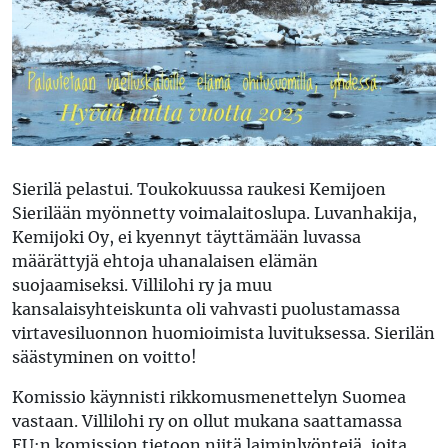
Sierilä pelastui. Toukokuussa raukesi Kemijoen
Sierilään myönnetty voimalaitoslupa. Luvanhakija,
Kemijoki Oy, ei kyennyt täyttämään luvassa
määrättyjä ehtoja uhanalaisen elämän
suojaamiseksi. Villilohi ry ja muu
kansalaisyhteiskunta oli vahvasti puolustamassa
virtavesiluonnon huomioimista luvituksessa. Sierilän
säästyminen on voitto!
Komissio käynnisti rikkomusmenettelyn Suomea
vastaan. Villilohi ry on ollut mukana saattamassa
EU:n komission tietoon niitä laiminlyöntejä, joita