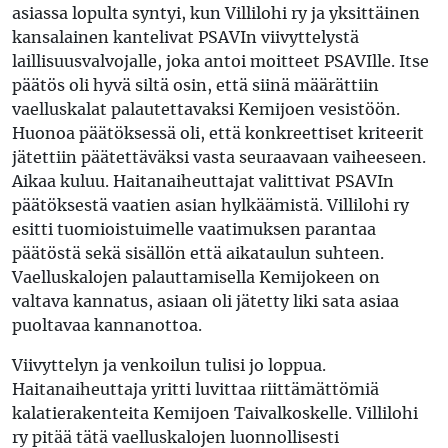
asiassa lopulta syntyi, kun Villilohi ry ja yksittäinen
kansalainen kantelivat PSAVIn viivyttelystä
laillisuusvalvojalle, joka antoi moitteet PSAVIlle. Itse
päätös oli hyvä siltä osin, että siinä määrättiin
vaelluskalat palautettavaksi Kemijoen vesistöön.
Huonoa päätöksessä oli, että konkreettiset kriteerit
jätettiin päätettäväksi vasta seuraavaan vaiheeseen.
Aikaa kuluu. Haitanaiheuttajat valittivat PSAVIn
päätöksestä vaatien asian hylkäämistä. Villilohi ry
esitti tuomioistuimelle vaatimuksen parantaa
päätöstä sekä sisällön että aikataulun suhteen.
Vaelluskalojen palauttamisella Kemijokeen on
valtava kannatus, asiaan oli jätetty liki sata asiaa
puoltavaa kannanottoa.
Viivyttelyn ja venkoilun tulisi jo loppua.
Haitanaiheuttaja yritti luvittaa riittämättömiä
kalatierakenteita Kemijoen Taivalkoskelle. Villilohi
ry pitää tätä vaelluskalojen luonnollisesti