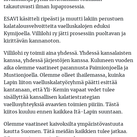
takautuvasti ilman lupaprosessia.
ESAVI käsitteli ripeästi ja muutti lakiin perustuen
kalatalousvelvoitteita vaelluskalojen eduksi
Kymijoella. Villilohi ry jätti prosessiin puoltavan ja
kirittävän kannanoton.
Villilohi ry toimii aina yhdessä. Yhdessä kansalaisten
kanssa, yhdessä järjestöjen kanssa. Kuluneen vuoden
aika olemme vaatineet parannusta Paimionjoella ja
Mustionjoella. Olemme olleet ihailemassa, kuinka
Lapin liiton vaelluskalatyöryhmä päätti esittää
kantanaan, että Yli-Kemin vapaat vedet tulee
sisällyttää kansallisen kalatiestrategian
vaellusyhteyksiä avaavien toimien piiriin. Tästä
kiitos kuuluu ennen kaikkea Itä-Lapin suuntaan.
Olemme vaatineet kaivoksilta ympäristövastuuta
kautta Suomen. Tätä meidän kaikkien tulee jatkaa.