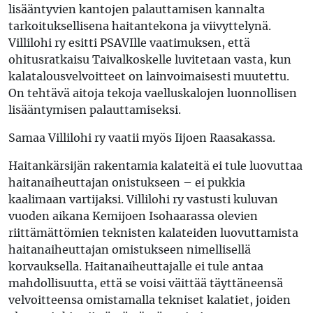
lisääntyvien kantojen palauttamisen kannalta
tarkoituksellisena haitantekona ja viivyttelynä.
Villilohi ry esitti PSAVIlle vaatimuksen, että
ohitusratkaisu Taivalkoskelle luvitetaan vasta, kun
kalatalousvelvoitteet on lainvoimaisesti muutettu.
On tehtävä aitoja tekoja vaelluskalojen luonnollisen
lisääntymisen palauttamiseksi.
Samaa Villilohi ry vaatii myös Iijoen Raasakassa.
Haitankärsijän rakentamia kalateitä ei tule luovuttaa
haitanaiheuttajan onistukseen – ei pukkia
kaalimaan vartijaksi. Villilohi ry vastusti kuluvan
vuoden aikana Kemijoen Isohaarassa olevien
riittämättömien teknisten kalateiden luovuttamista
haitanaiheuttajan omistukseen nimellisellä
korvauksella. Haitanaiheuttajalle ei tule antaa
mahdollisuutta, että se voisi väittää täyttäneensä
velvoitteensa omistamalla tekniset kalatiet, joiden